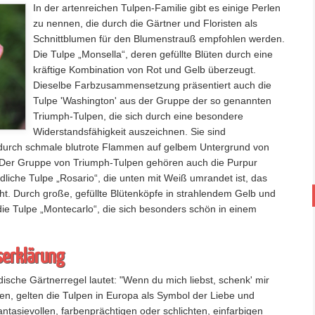
In der artenreichen Tulpen-Familie gibt es einige Perlen
zu nennen, die durch die Gärtner und Floristen als
Schnittblumen für den Blumenstrauß empfohlen werden.
Die Tulpe „Monsella“, deren gefüllte Blüten durch eine
kräftige Kombination von Rot und Gelb überzeugt.
Dieselbe Farbzusammensetzung präsentiert auch die
Tulpe 'Washington' aus der Gruppe der so genannten
Triumph-Tulpen, die sich durch eine besondere
Widerstandsfähigkeit auszeichnen. Sie sind
h durch schmale blutrote Flammen auf gelbem Untergrund von
 Der Gruppe von Triumph-Tulpen gehören auch die Purpur
edliche Tulpe „Rosario“, die unten mit Weiß umrandet ist, das
eht. Durch große, gefüllte Blütenköpfe in strahlendem Gelb und
ie Tulpe „Montecarlo“, die sich besonders schön in einem
serklärung
dische Gärtnerregel lautet: "Wenn du mich liebst, schenk' mir
en, gelten die Tulpen in Europa als Symbol der Liebe und
ntasievollen, farbenprächtigen oder schlichten, einfarbigen